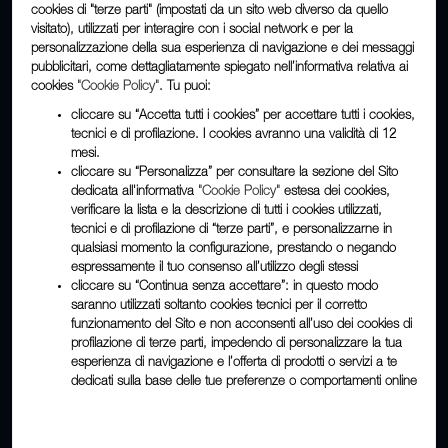
cookies di "terze parti" (impostati da un sito web diverso da quello
DOVE SIAMO
visitato), utilizzati per interagire con i social network e per la
personalizzazione della sua esperienza di navigazione e dei messaggi
Via San Francesco D'Assisi 14, Torino
pubblicitari, come dettagliatamente spiegato nell’informativa relativa ai
CONTATTI
cookies
"Cookie Policy"
. Tu puoi:
cliccare su “Accetta tutti i cookies” per accettare tutti i cookies,
+39 011 5625525
tecnici e di profilazione. I cookies avranno una validità di 12
MAIL
mesi.
cliccare su “Personalizza” per consultare la sezione del Sito
info@axenia.it
dedicata all'informativa
"Cookie Policy"
estesa dei cookies,
verificare la lista e la descrizione di tutti i cookies utilizzati,
tecnici e di profilazione di “terze parti”, e personalizzarne in
qualsiasi momento la configurazione, prestando o negando
espressamente il tuo consenso all’utilizzo degli stessi
cliccare su “Continua senza accettare”: in questo modo
saranno utilizzati soltanto cookies tecnici per il corretto
funzionamento del Sito e non acconsenti all’uso dei cookies di
INFO LEGALI
profilazione di terze parti, impedendo di personalizzare la tua
esperienza di navigazione e l’offerta di prodotti o servizi a te
Home
Brand
Privacy
Note Legali
Cookie Policy
Banner Cookie
dedicati sulla base delle tue preferenze o comportamenti online
(C) accessibilita